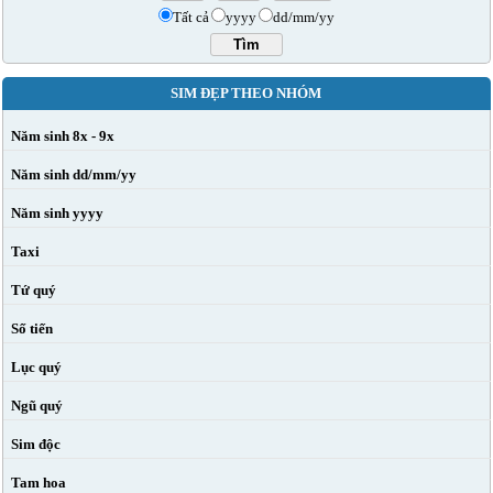
Tất cả
yyyy
dd/mm/yy
SIM ĐẸP THEO NHÓM
Năm sinh 8x - 9x
Năm sinh dd/mm/yy
Năm sinh yyyy
Taxi
Tứ quý
Số tiến
Lục quý
Ngũ quý
Sim độc
Tam hoa