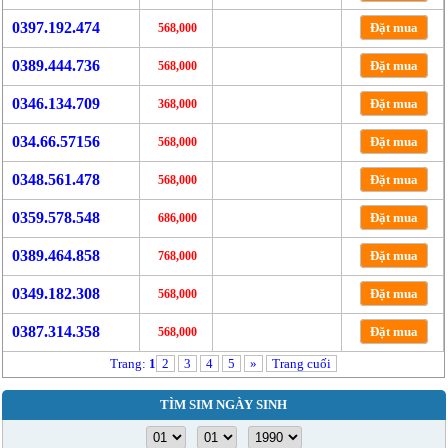
0397.192.474
Đặt mua
568,000
0389.444.736
Đặt mua
568,000
0346.134.709
Đặt mua
368,000
034.66.57156
Đặt mua
568,000
0348.561.478
Đặt mua
568,000
0359.578.548
Đặt mua
686,000
0389.464.858
Đặt mua
768,000
0349.182.308
Đặt mua
568,000
0387.314.358
Đặt mua
568,000
Trang:
1
2
3
4
5
»
Trang cuối
TÌM SIM NGÀY SINH