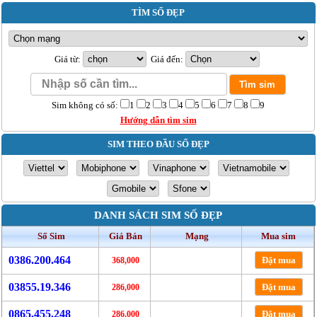
TÌM SỐ ĐẸP
Giá từ:
Giá đến:
Sim không có số:
1
2
3
4
5
6
7
8
9
Hướng dẫn tìm sim
SIM THEO ĐẦU SỐ ĐẸP
DANH SÁCH SIM SỐ ĐẸP
Số Sim
Giá Bán
Mạng
Mua sim
0386.200.464
Đặt mua
368,000
03855.19.346
Đặt mua
286,000
0865.455.248
Đặt mua
286,000