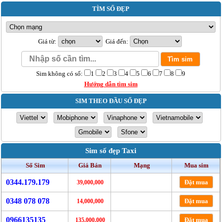
TÌM SỐ ĐẸP
Giá từ:
Giá đến:
Sim không có số:
1
2
3
4
5
6
7
8
9
Hướng dẫn tìm sim
SIM THEO ĐẦU SỐ ĐẸP
Sim số đẹp Taxi
Số Sim
Giá Bán
Mạng
Mua sim
0344.179.179
Đặt mua
39,000,000
0348 078 078
Đặt mua
14,000,000
0966135135
Đặt mua
135,000,000