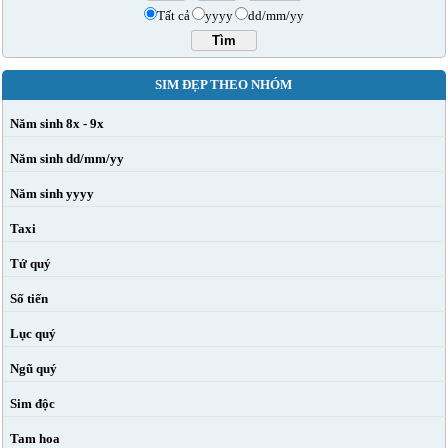
Tất cả
yyyy
dd/mm/yy
SIM ĐẸP THEO NHÓM
Năm sinh 8x - 9x
Năm sinh dd/mm/yy
Năm sinh yyyy
Taxi
Tứ quý
Số tiến
Lục quý
Ngũ quý
Sim độc
Tam hoa