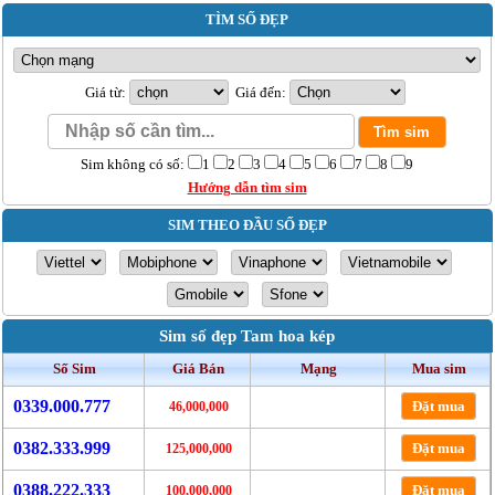
TÌM SỐ ĐẸP
Giá từ:
Giá đến:
Sim không có số:
1
2
3
4
5
6
7
8
9
Hướng dẫn tìm sim
SIM THEO ĐẦU SỐ ĐẸP
Sim số đẹp Tam hoa kép
Số Sim
Giá Bán
Mạng
Mua sim
0339.000.777
Đặt mua
46,000,000
0382.333.999
Đặt mua
125,000,000
0388.222.333
Đặt mua
100,000,000