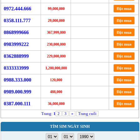
0972.444.666
Đặt mua
99,000,000
0358.111.777
Đặt mua
29,000,000
0868999666
Đặt mua
367,999,000
0983999222
Đặt mua
230,000,000
0362888999
Đặt mua
229,000,000
0333333999
Đặt mua
1,200,000,000
0988.333.000
Đặt mua
120,000
0989.000.999
Đặt mua
488,000
0387.000.111
Đặt mua
36,000,000
Trang:
1
2
3
»
Trang cuối
TÌM SIM NGÀY SINH