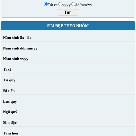
Tất cả
yyyy
dd/mm/yy
SIM ĐẸP THEO NHÓM
Năm sinh 8x - 9x
Năm sinh dd/mm/yy
Năm sinh yyyy
Taxi
Tứ quý
Số tiến
Lục quý
Ngũ quý
Sim độc
Tam hoa