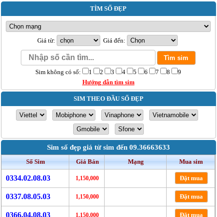
TÌM SỐ ĐẸP
Giá từ:
Giá đến:
Sim không có số:
1
2
3
4
5
6
7
8
9
Hướng dẫn tìm sim
SIM THEO ĐẦU SỐ ĐẸP
Sim số đẹp giá từ sim đến 09.36663633
Số Sim
Giá Bán
Mạng
Mua sim
0334.02.08.03
Đặt mua
1,150,000
0337.08.05.03
Đặt mua
1,150,000
0366.04.08.03
Đặt mua
1,150,000