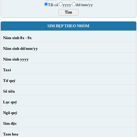
Tất cả
yyyy
dd/mm/yy
SIM ĐẸP THEO NHÓM
Năm sinh 8x - 9x
Năm sinh dd/mm/yy
Năm sinh yyyy
Taxi
Tứ quý
Số tiến
Lục quý
Ngũ quý
Sim độc
Tam hoa