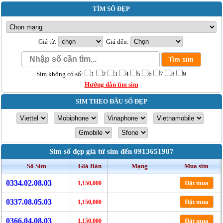
TÌM SỐ ĐẸP
Giá từ:
Giá đến:
Sim không có số:
1
2
3
4
5
6
7
8
9
Hướng dẫn tìm sim
SIM THEO ĐẦU SỐ ĐẸP
Sim số đẹp giá từ sim đến 0913651987
Số Sim
Giá Bán
Mạng
Mua sim
0334.02.08.03
Đặt mua
1,150,000
0337.08.05.03
Đặt mua
1,150,000
0366.04.08.03
Đặt mua
1,150,000