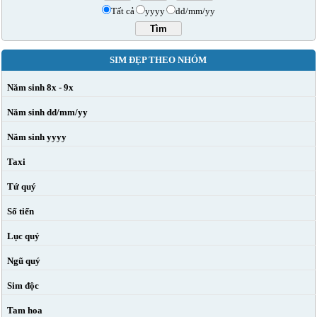
Tất cả
yyyy
dd/mm/yy
SIM ĐẸP THEO NHÓM
Năm sinh 8x - 9x
Năm sinh dd/mm/yy
Năm sinh yyyy
Taxi
Tứ quý
Số tiến
Lục quý
Ngũ quý
Sim độc
Tam hoa