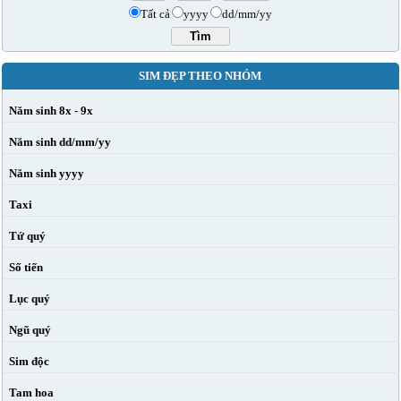
Tất cả
yyyy
dd/mm/yy
SIM ĐẸP THEO NHÓM
Năm sinh 8x - 9x
Năm sinh dd/mm/yy
Năm sinh yyyy
Taxi
Tứ quý
Số tiến
Lục quý
Ngũ quý
Sim độc
Tam hoa