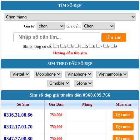
TÌM SỐ ĐẸP
Giá từ:
Giá đến:
Sim không có số:
1
2
3
4
5
6
7
8
9
Hướng dẫn tìm sim
SIM THEO ĐẦU SỐ ĐẸP
Sim số đẹp giá từ sim đến 0968.699.766
Số Sim
Giá Bán
Mạng
Mua sim
0336.31.08.66
Đặt mua
750,000
0332.17.03.70
Đặt mua
750,000
0347.27.08.80
Đặt mua
750,000