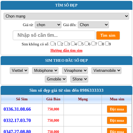
TÌM SỐ ĐẸP
Giá từ:
Giá đến:
Sim không có số:
1
2
3
4
5
6
7
8
9
Hướng dẫn tìm sim
SIM THEO ĐẦU SỐ ĐẸP
Sim số đẹp giá từ sim đến 0986333333
Số Sim
Giá Bán
Mạng
Mua sim
0336.31.08.66
Đặt mua
750,000
0332.17.03.70
Đặt mua
750,000
0347.27.08.80
Đặt mua
750,000