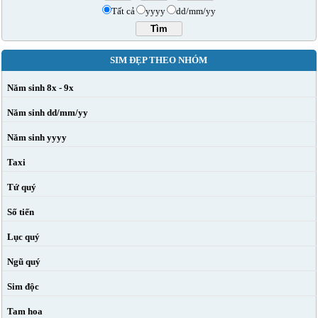
Tất cả
yyyy
dd/mm/yy
SIM ĐẸP THEO NHÓM
Năm sinh 8x - 9x
Năm sinh dd/mm/yy
Năm sinh yyyy
Taxi
Tứ quý
Số tiến
Lục quý
Ngũ quý
Sim độc
Tam hoa