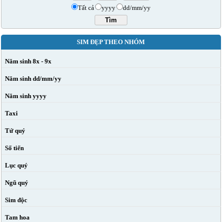
Tất cả
yyyy
dd/mm/yy
SIM ĐẸP THEO NHÓM
Năm sinh 8x - 9x
Năm sinh dd/mm/yy
Năm sinh yyyy
Taxi
Tứ quý
Số tiến
Lục quý
Ngũ quý
Sim độc
Tam hoa