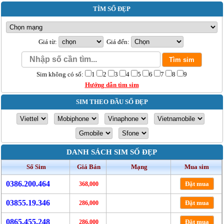
TÌM SỐ ĐẸP
Giá từ:
Giá đến:
Sim không có số:
1
2
3
4
5
6
7
8
9
Hướng dẫn tìm sim
SIM THEO ĐẦU SỐ ĐẸP
DANH SÁCH SIM SỐ ĐẸP
Số Sim
Giá Bán
Mạng
Mua sim
0386.200.464
Đặt mua
368,000
03855.19.346
Đặt mua
286,000
0865.455.248
Đặt mua
286,000