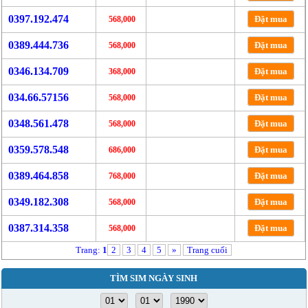
0397.192.474
Đặt mua
568,000
0389.444.736
Đặt mua
568,000
0346.134.709
Đặt mua
368,000
034.66.57156
Đặt mua
568,000
0348.561.478
Đặt mua
568,000
0359.578.548
Đặt mua
686,000
0389.464.858
Đặt mua
768,000
0349.182.308
Đặt mua
568,000
0387.314.358
Đặt mua
568,000
Trang:
1
2
3
4
5
»
Trang cuối
TÌM SIM NGÀY SINH