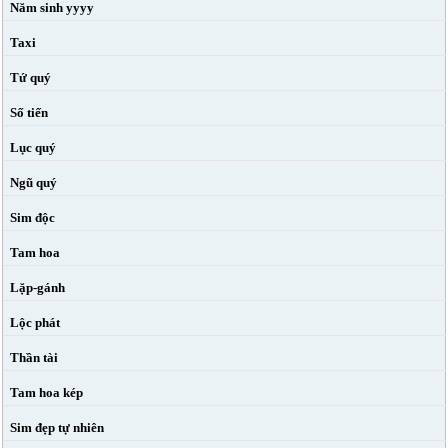
Năm sinh yyyy
Taxi
Tứ quý
Số tiến
Lục quý
Ngũ quý
Sim độc
Tam hoa
Lặp-gánh
Lộc phát
Thần tài
Tam hoa kép
Sim đẹp tự nhiên