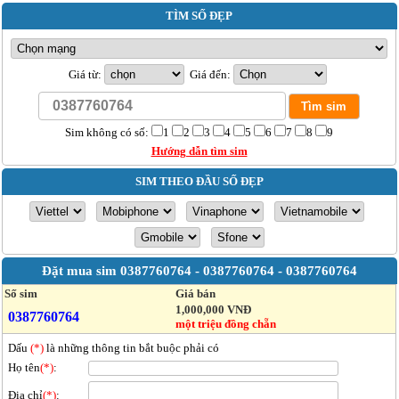
TÌM SỐ ĐẸP
Giá từ:
Giá đến:
Sim không có số:
1
2
3
4
5
6
7
8
9
Hướng dẫn tìm sim
SIM THEO ĐẦU SỐ ĐẸP
Đặt mua sim
0387760764 - 0387760764 - 0387760764
Số sim
Giá bán
1,000,000 VNĐ
0387760764
một triệu đồng chẵn
Dấu
(*)
là những thông tin bắt buộc phải có
Họ tên
(*)
:
Địa chỉ
(*)
: