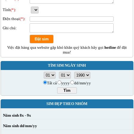
Tỉnh
(*)
:
Điện thoại
(*)
:
Ghi chú:
Việc đặt hàng qua website gặp khó khăn quý khách hãy gọi
hotline
để đặt
mua!
TÌM SIM NGÀY SINH
Tất cả
yyyy
dd/mm/yy
SIM ĐẸP THEO NHÓM
Năm sinh 8x - 9x
Năm sinh dd/mm/yy