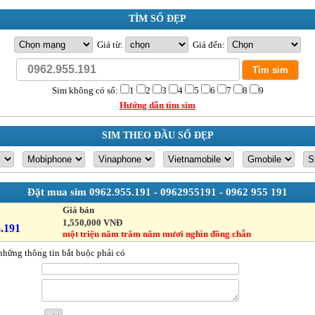
TÌM SỐ ĐẸP
Giá từ:
Giá đến:
Sim không có số:
1
2
3
4
5
6
7
8
9
Hướng dẫn tìm sim
SIM THEO ĐẦU SỐ ĐẸP
Đặt mua sim
0962.955.191 - 0962955191 - 0962 955 191
Giá bán
1,550,000 VNĐ
.191
một triệu năm trăm năm mươi nghìn đồng chẵn
những thông tin bắt buộc phải có