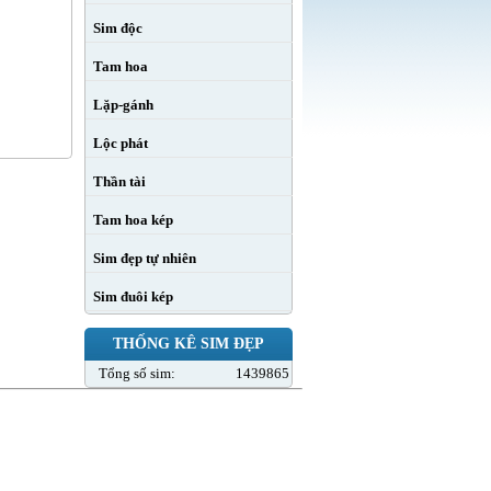
Sim độc
Tam hoa
Lặp-gánh
Lộc phát
Thần tài
Tam hoa kép
Sim đẹp tự nhiên
Sim đuôi kép
THỐNG KÊ SIM ĐẸP
Tổng số sim:
1439865