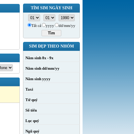
TÌM SIM NGÀY SINH
Tất cả
yyyy
dd/mm/yy
SIM ĐẸP THEO NHÓM
Năm sinh 8x - 9x
Năm sinh dd/mm/yy
Năm sinh yyyy
Taxi
Tứ quý
Số tiến
Lục quý
Ngũ quý