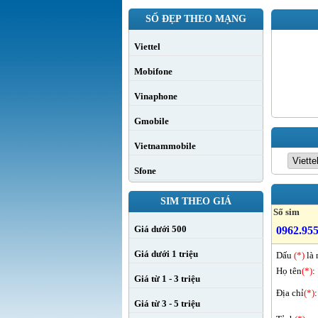
SỐ ĐẸP THEO MẠNG
Viettel
Mobifone
Vinaphone
Gmobile
Vietnammobile
Sfone
SIM THEO GIÁ
Số sim
Giá dưới 500
0962.955
Giá dưới 1 triệu
Dấu
(*)
là 
Họ tên
(*)
:
Giá từ 1 - 3 triệu
Địa chỉ
(*)
:
Giá từ 3 - 5 triệu