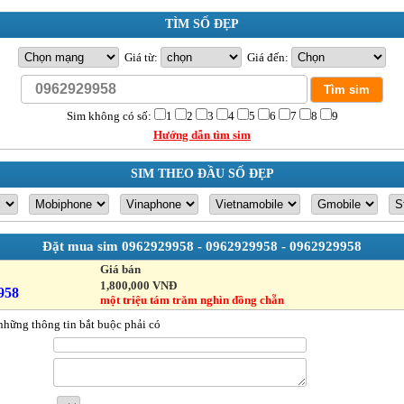
TÌM SỐ ĐẸP
Giá từ:
Giá đến:
Sim không có số:
1
2
3
4
5
6
7
8
9
Hướng dẫn tìm sim
SIM THEO ĐẦU SỐ ĐẸP
Đặt mua sim
0962929958 - 0962929958 - 0962929958
Giá bán
1,800,000 VNĐ
958
một triệu tám trăm nghìn đồng chẵn
những thông tin bắt buộc phải có