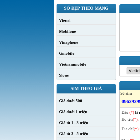
SỐ ĐẸP THEO MẠNG
Viettel
Mobifone
Vinaphone
Gmobile
Vietnammobile
Sfone
SIM THEO GIÁ
Số sim
Giá dưới 500
0962929
Giá dưới 1 triệu
Dấu
(*)
là 
Họ tên
(*)
:
Giá từ 1 - 3 triệu
Địa chỉ
(*)
:
Giá từ 3 - 5 triệu