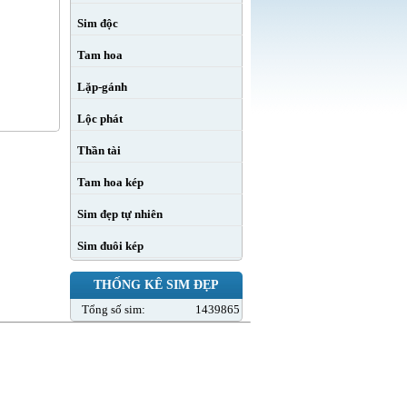
Sim độc
Tam hoa
Lặp-gánh
Lộc phát
Thần tài
Tam hoa kép
Sim đẹp tự nhiên
Sim đuôi kép
THỐNG KÊ SIM ĐẸP
Tổng số sim:
1439865