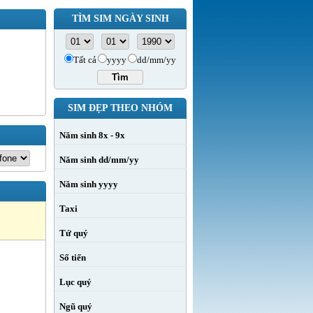
TÌM SIM NGÀY SINH
Tất cả
yyyy
dd/mm/yy
SIM ĐẸP THEO NHÓM
Năm sinh 8x - 9x
Năm sinh dd/mm/yy
Năm sinh yyyy
Taxi
Tứ quý
Số tiến
Lục quý
Ngũ quý