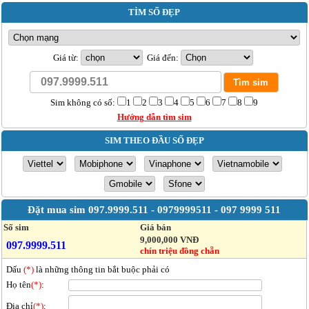
TÌM SỐ ĐẸP
Giá từ:
Giá đến:
Sim không có số:
1
2
3
4
5
6
7
8
9
Hướng dẫn tìm sim
SIM THEO ĐẦU SỐ ĐẸP
Đặt mua sim
097.9999.511 - 0979999511 - 097 9999 511
Số sim
Giá bán
9,000,000 VNĐ
097.9999.511
chín triệu đồng chẵn
Dấu
(*)
là những thông tin bắt buộc phải có
Họ tên
(*)
:
Địa chỉ
(*)
: