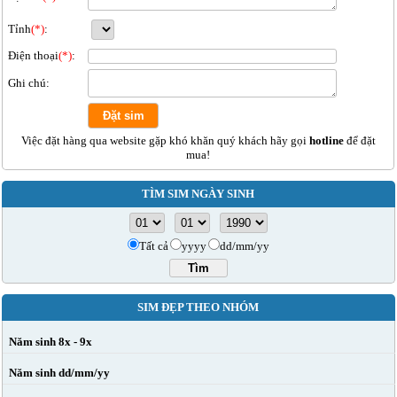
Tỉnh
(*)
:
Điện thoại
(*)
:
Ghi chú:
Việc đặt hàng qua website gặp khó khăn quý khách hãy gọi
hotline
để đặt
mua!
TÌM SIM NGÀY SINH
Tất cả
yyyy
dd/mm/yy
SIM ĐẸP THEO NHÓM
Năm sinh 8x - 9x
Năm sinh dd/mm/yy