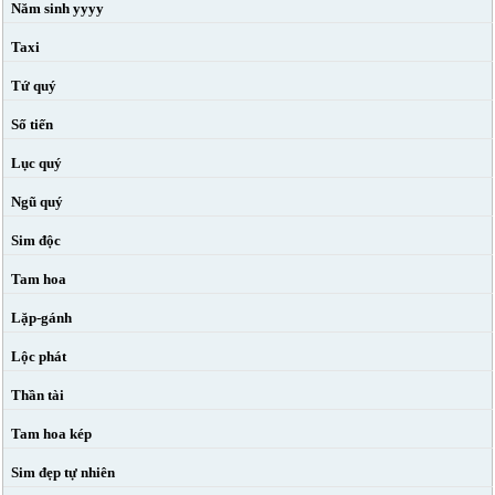
Năm sinh yyyy
Taxi
Tứ quý
Số tiến
Lục quý
Ngũ quý
Sim độc
Tam hoa
Lặp-gánh
Lộc phát
Thần tài
Tam hoa kép
Sim đẹp tự nhiên