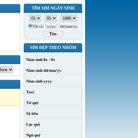
TÌM SIM NGÀY SINH
Tất cả
yyyy
dd/mm/yy
SIM ĐẸP THEO NHÓM
Năm sinh 8x - 9x
Năm sinh dd/mm/yy
Năm sinh yyyy
Taxi
Tứ quý
Số tiến
Lục quý
Ngũ quý