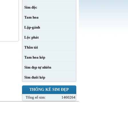
Sim độc
Tam hoa
Lặp-gánh
Lộc phát
Thần tài
Tam hoa kép
Sim đẹp tự nhiên
Sim đuôi kép
THỐNG KÊ SIM ĐẸP
Tổng số sim:
1460264