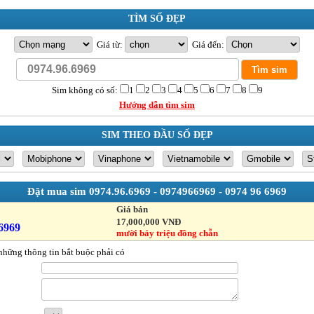
TÌM SỐ ĐẸP
Giá từ:
Giá đến:
Sim không có số:
1
2
3
4
5
6
7
8
9
Hướng dẫn tìm sim
SIM THEO ĐẦU SỐ ĐẸP
Đặt mua sim
0974.96.6969 - 0974966969 - 0974 96 6969
Giá bán
17,000,000 VNĐ
6969
mười bảy triệu đồng chẵn
những thông tin bắt buộc phải có