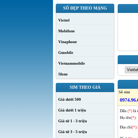
SỐ ĐẸP THEO MẠNG
Viettel
Mobifone
Vinaphone
Gmobile
Vietnammobile
Sfone
SIM THEO GIÁ
Số sim
Giá dưới 500
0974.96.
Giá dưới 1 triệu
Dấu
(*)
là 
Họ tên
(*)
:
Giá từ 1 - 3 triệu
Địa chỉ
(*)
:
Giá từ 3 - 5 triệu