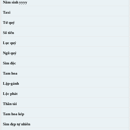
Năm sinh yyyy
Taxi
Tứ quý
Số tiến
Lục quý
Ngũ quý
Sim độc
Tam hoa
Lặp-gánh
Lộc phát
Thần tài
Tam hoa kép
Sim đẹp tự nhiên