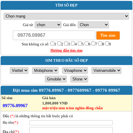
TÌM SỐ ĐẸP
Giá từ:
Giá đến:
Sim không có số:
1
2
3
4
5
6
7
8
9
Hướng dẫn tìm sim
SIM THEO ĐẦU SỐ ĐẸP
Đặt mua sim
09776.09967 - 0977609967 - 09776 09967
Số sim
Giá bán
1,800,000 VNĐ
09776.09967
một triệu tám trăm nghìn đồng chẵn
Dấu
(*)
là những thông tin bắt buộc phải có
Họ tên
(*)
:
Địa chỉ
(*)
: