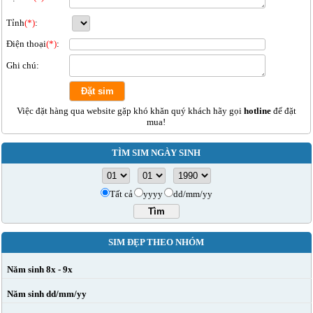
Tỉnh
(*)
:
Điện thoại
(*)
:
Ghi chú:
Việc đặt hàng qua website gặp khó khăn quý khách hãy gọi
hotline
để đặt
mua!
TÌM SIM NGÀY SINH
Tất cả
yyyy
dd/mm/yy
SIM ĐẸP THEO NHÓM
Năm sinh 8x - 9x
Năm sinh dd/mm/yy