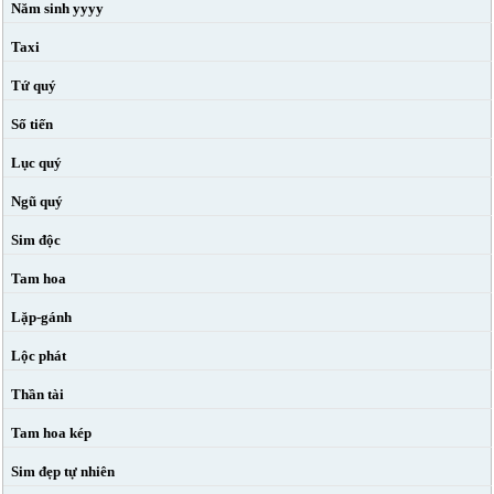
Năm sinh yyyy
Taxi
Tứ quý
Số tiến
Lục quý
Ngũ quý
Sim độc
Tam hoa
Lặp-gánh
Lộc phát
Thần tài
Tam hoa kép
Sim đẹp tự nhiên