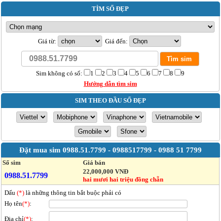
TÌM SỐ ĐẸP
Giá từ:
Giá đến:
Sim không có số:
1
2
3
4
5
6
7
8
9
Hướng dẫn tìm sim
SIM THEO ĐẦU SỐ ĐẸP
Đặt mua sim
0988.51.7799 - 0988517799 - 0988 51 7799
Số sim
Giá bán
22,000,000 VNĐ
0988.51.7799
hai mươi hai triệu đồng chẵn
Dấu
(*)
là những thông tin bắt buộc phải có
Họ tên
(*)
:
Địa chỉ
(*)
: