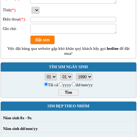
Tỉnh
(*)
:
Điện thoại
(*)
:
Ghi chú:
Việc đặt hàng qua website gặp khó khăn quý khách hãy gọi
hotline
để đặt
mua!
TÌM SIM NGÀY SINH
Tất cả
yyyy
dd/mm/yy
SIM ĐẸP THEO NHÓM
Năm sinh 8x - 9x
Năm sinh dd/mm/yy