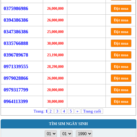
0375986986
Đặt mua
26,000,000
0394386386
Đặt mua
26,000,000
0347386386
Đặt mua
25,000,000
0335766888
Đặt mua
30,000,000
0396789678
Đặt mua
23,190,000
0971339555
Đặt mua
28,290,000
0979028866
Đặt mua
26,000,000
0979317799
Đặt mua
20,000,000
0964113399
Đặt mua
30,000,000
Trang:
1
2
3
4
5
»
Trang cuối
TÌM SIM NGÀY SINH