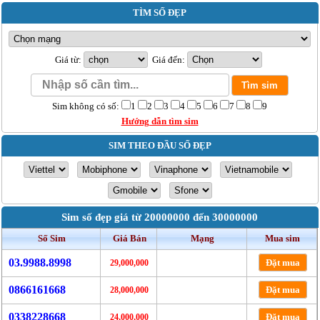
TÌM SỐ ĐẸP
Giá từ:
Giá đến:
Sim không có số:
1
2
3
4
5
6
7
8
9
Hướng dẫn tìm sim
SIM THEO ĐẦU SỐ ĐẸP
Sim số đẹp giá từ 20000000 đến 30000000
Số Sim
Giá Bán
Mạng
Mua sim
03.9988.8998
Đặt mua
29,000,000
0866161668
Đặt mua
28,000,000
0338228668
Đặt mua
24,000,000