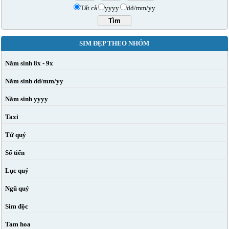
Tất cả
yyyy
dd/mm/yy
SIM ĐẸP THEO NHÓM
Năm sinh 8x - 9x
Năm sinh dd/mm/yy
Năm sinh yyyy
Taxi
Tứ quý
Số tiến
Lục quý
Ngũ quý
Sim độc
Tam hoa